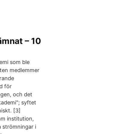
ämnat – 10
demi som ble
 atten medlemmer
erande
d för
gen, och det
kademi"; syftet
skt. [3]
 institution,
 strömningar i