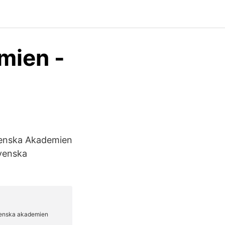
mien -
venska Akademien
Svenska