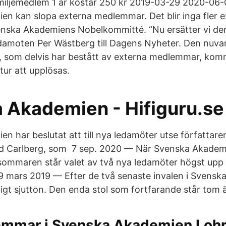
amiljemedlem 1 år kostar 250 kr 2019-03-29 2020-06
n kan slopa externa medlemmar. Det blir inga fler e
nska Akademiens Nobelkommitté. “Nu ersätter vi de
damoten Per Wästberg till Dagens Nyheter. Den nuva
 som delvis har bestått av externa medlemmar, komm
atur att upplösas.
 Akademien - Hifiguru.se
n har beslutat att till nya ledamöter utse författare
rid Carlberg, som 7 sep. 2020 — När Svenska Akadem
r sommaren står valet av två nya ledamöter högst upp
 mars 2019 — Efter de två senaste invalen i Svensk
ligt sjutton. Den enda stol som fortfarande står tom 
mmar i Svenska Akademien Lohr