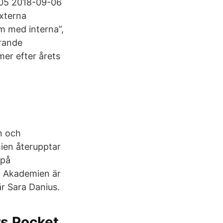
-05 2018-09-06
xterna
m med interna”,
rande
er efter årets
n och
ien återupptar
 på
a Akademien är
är Sara Danius.
s Pocket