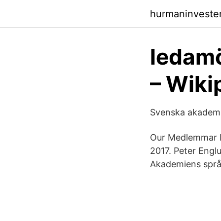
hurmaninveste
ledamö
– Wiki
Svenska akademi
Our Medlemmar I
2017. Peter Engl
Akademiens språkl