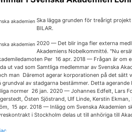
Ska lägga grunden för treårigt proje
BILAR.
2020 — Det blir inga fler externa me
Akademiens Nobelkommitté. "Nu ersä
 akademiledamoten Per 16 apr. 2018 — Frågan är om 
eda ut vad som Samtliga medlemmar av Svenska Akad
ch man Däremot agerar korporationen på det sätt v
rundval av stadgarna bestämmer. Detta agerande ka
liga normer 26 jan. 2020 — Johannes Edfelt, Lars Fors
erstedt, Östen Sjöstrand, Ulf Linde, Kerstin Ekman, 
öm, 15 apr. 2018 — Inlägg om Svenska Akademien sk
reskontrakt i Stockholm delas ut till anhöriga till Ak
iac