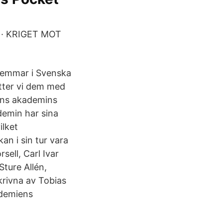
kt · KRIGET MOT
dlemmar i Svenska
tter vi dem med
ens akademins
emin har sina
ilket
n i sin tur vara
ell, Carl Ivar
Sture Allén,
rivna av Tobias
ademiens