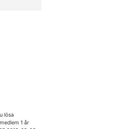
u lösa
t medlem 1 år