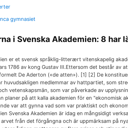
erter
anca gymnasiet
na i Svenska Akademien: 8 har l
n er et svensk språklig-litterært vitenskapelig aka
mars 1786 av kong Gustav III.Ettersom det består av
uformelt De Aderton («de atten»). [1] [2] De konstitu
 huvudsakligen medlemmar av hattpartiet, som stre
 och vetenskapsmän, som var påverkade av upplysnin
jan planer på att kalla akademien för en "ekonomisk a
ande var att gynna vad som var praktiskt och ekonomi
en Svenska Akademien är idag en mångsidigt verksam
 arvet från det förgångna och är uppmärksam på nya