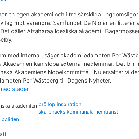
har en egen akademi och i tre särskilda ungdomsligor
v lag mot varandra. Samfundet De Nio är en litterär
 Det gäller Alzaharaa Idealiska akademi i Bagarmosse
elby.
dem med interna", säger akademiledamoten Per Wästbe
 Akademien kan slopa externa medlemmar. Det blir in
nska Akademiens Nobelkommitté. “Nu ersätter vi de
amoten Per Wästberg till Dagens Nyheter.
med städer
bröllop inspiration
skarpnäcks kommunala hemtjänst
l boliden
att