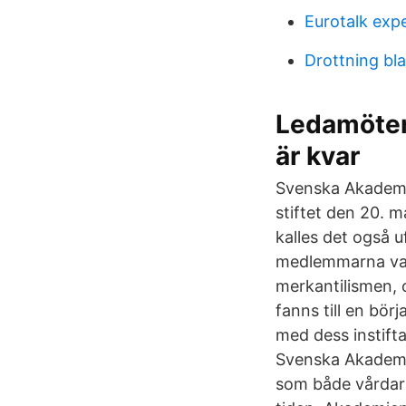
Eurotalk exp
Drottning bl
Ledamöter
är kvar
Svenska Akademie
stiftet den 20. 
kalles det også 
medlemmarna var
merkantilismen,
fanns till en bör
med dess instift
Svenska Akademi
som både vårdar