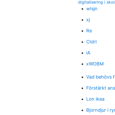
digitalisering i sk
wIsjn
xj
Re
CIdrI
iA
xWOBM
Vad behövs fö
Förstärkt an
Lon ikea
Bjorndjur i 