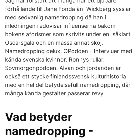
Jag har förstått att många har ett djupare
förhållande till Jane Fonda än Wickberg sysslar
med sedvanlig namedropping då han i
inledningen redovisar influenserna bakom
bokens aforismer som skrivits under en såklart
Oscarsgala och en massa annat skoj.
Namedropping delux. OPodden - Intervjuer med
kända svenska kvinnor. Ronnys rullar.
Sovmorgonpodden. Älvan och jordanden är
också ett stycke finlandssvensk kulturhistoria
med en hel del betydelsefull namedropping, där
många kända gestalter passerar revy.
Vad betyder
namedropping -