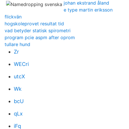
johan ekstrand åland
e type martin eriksson
flickvän
hogskoleprovet resultat tid
vad betyder statisk spirometri
program pcie aspm after oprom
tullare hund
Zr
WECri
utcX
Wk
bcU
qLx
iFq