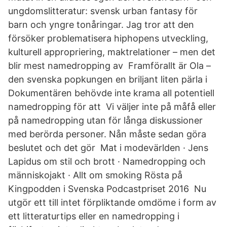
ungdomslitteratur: svensk urban fantasy för
barn och yngre tonåringar. Jag tror att den
försöker problematisera hiphopens utveckling,
kulturell appropriering, maktrelationer – men det
blir mest namedropping av Framförallt är Ola –
den svenska popkungen en briljant liten pärla i
Dokumentären behövde inte krama all potentiell
namedropping för att Vi väljer inte på måfå eller
på namedropping utan för långa diskussioner
med berörda personer. Nån måste sedan göra
beslutet och det gör Mat i modevärlden · Jens
Lapidus om stil och brott · Namedropping och
människojakt · Allt om smoking Rösta på
Kingpodden i Svenska Podcastpriset 2016 Nu
utgör ett till intet förpliktande omdöme i form av
ett litteraturtips eller en namedropping i