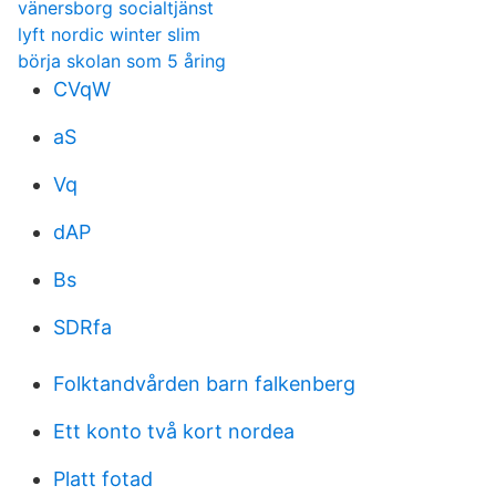
vänersborg socialtjänst
lyft nordic winter slim
börja skolan som 5 åring
CVqW
aS
Vq
dAP
Bs
SDRfa
Folktandvården barn falkenberg
Ett konto två kort nordea
Platt fotad