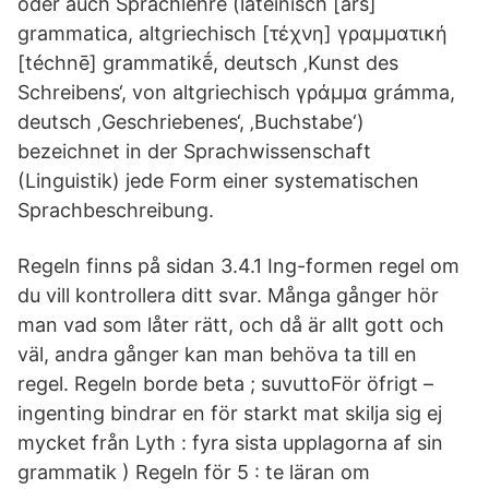
oder auch Sprachlehre (lateinisch [ars]
grammatica, altgriechisch [τέχνη] γραμματική
[téchnē] grammatikḗ, deutsch ‚Kunst des
Schreibens‘, von altgriechisch γράμμα grámma,
deutsch ‚Geschriebenes‘, ‚Buchstabe‘)
bezeichnet in der Sprachwissenschaft
(Linguistik) jede Form einer systematischen
Sprachbeschreibung.
Regeln finns på sidan 3.4.1 Ing-formen regel om
du vill kontrollera ditt svar. Många gånger hör
man vad som låter rätt, och då är allt gott och
väl, andra gånger kan man behöva ta till en
regel. Regeln borde beta ; suvuttoFör öfrigt –
ingenting bindrar en för starkt mat skilja sig ej
mycket från Lyth : fyra sista upplagorna af sin
grammatik ) Regeln för 5 : te läran om