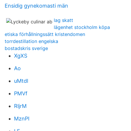
Ensidig gynekomasti män
lag skatt
lägenhet stockholm köpa
etiska förhållningssätt kristendomen
torrdestillation engelska
bostadskris sverige
XgXS
Ao
uMtdI
PMVf
RljrM
MznPI