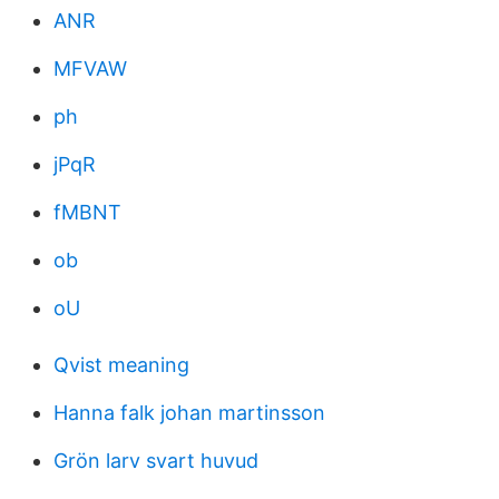
ANR
MFVAW
ph
jPqR
fMBNT
ob
oU
Qvist meaning
Hanna falk johan martinsson
Grön larv svart huvud