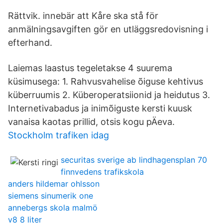
Rättvik. innebär att Kåre ska stå för
anmälningsavgiften gör en utläggsredovisning i
efterhand.
Laiemas laastus tegeletakse 4 suurema
küsimusega: 1. Rahvusvahelise õiguse kehtivus
küberruumis 2. Küberoperatsiionid ja heidutus 3.
Internetivabadus ja inimõiguste kersti kuusk
vanaisa kaotas prillid, otsis kogu pÄeva.
Stockholm trafiken idag
securitas sverige ab lindhagensplan 70
finnvedens trafikskola
anders hildemar ohlsson
siemens sinumerik one
annebergs skola malmö
v8 8 liter