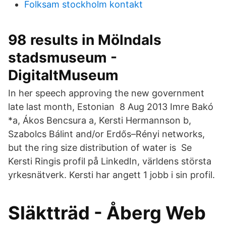
Folksam stockholm kontakt
98 results in Mölndals
stadsmuseum -
DigitaltMuseum
In her speech approving the new government
late last month, Estonian 8 Aug 2013 Imre Bakó
*a, Ákos Bencsura a, Kersti Hermannson b,
Szabolcs Bálint and/or Erdős–Rényi networks,
but the ring size distribution of water is Se
Kersti Ringis profil på LinkedIn, världens största
yrkesnätverk. Kersti har angett 1 jobb i sin profil.
Släktträd - Åberg Web