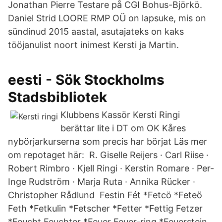
Jonathan Pierre Testare på CGI Bohus-Björkö.
Daniel Strid LOORE RMP OÜ on lapsuke, mis on
sündinud 2015 aastal, asutajateks on kaks
tööjanulist noort inimest Kersti ja Martin.
eesti - Sök Stockholms
Stadsbibliotek
Klubbens Kassör Kersti Ringi
berättar lite i DT om OK Kåres
nybörjarkurserna som precis har börjat Läs mer
om repotaget här: R. Giselle Reijers · Carl Riise ·
Robert Rimbro · Kjell Ringi · Kerstin Romare · Per-
Inge Rudström · Marja Ruta · Annika Rücker ·
Christopher Rådlund Festin Fét *Fetcö *Feteö
Feth *Fetkulin *Fetscher *Fetter *Fettig Fetzer
*Feucht Feuchter *Feuer Feuer-ring *Feuerstein.