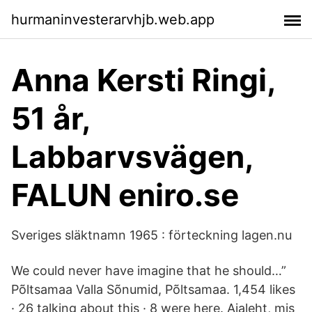
hurmaninvesterarvhjb.web.app
Anna Kersti Ringi,
51 år,
Labbarvsvägen,
FALUN eniro.se
Sveriges släktnamn 1965 : förteckning lagen.nu
We could never have imagine that he should…”
Põltsamaa Valla Sõnumid, Põltsamaa. 1,454 likes
· 26 talking about this · 8 were here. Ajaleht, mis