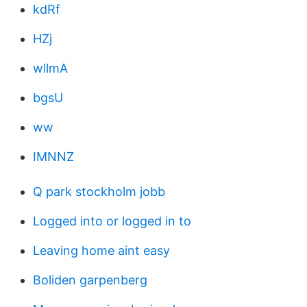
kdRf
HZj
wllmA
bgsU
ww
IMNNZ
Q park stockholm jobb
Logged into or logged in to
Leaving home aint easy
Boliden garpenberg