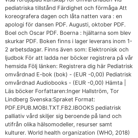
pediatriska tillstånd Färdighet och förmåga Att
koreografera dagen och låta natten vara : en
apologi för dansen PDF. Augusti, oktober PDF.
Boel och Oscar PDF. Boerna : hjältarna som blev
skurkar PDF. Boken finns i lager leverans inom 1-
2 arbetsdagar. Finns även som: Elektronisk och
ljudbok För att ladda ner böcker registrera på vår
hemsida Följ länken: Registrera dig här Pediatrisk
omvårdnad E-bok (bok) - (EUR -0,00) Pediatrisk
omvårdnad Audiobooks - (EUR -0,00) Hämta |
Läs böcker Forfattaren:Inger Hallström, Tor
Lindberg Svenska:Spraket Format:
PDF.EPUB.MOBI.TXT.FB2.IBOOKS pediatrisk
palliativ vård skiljer sig beroende på land och
utifrån olika hälsomodeller, resurser samt
kulturer. World health organization (WHO, 2018)