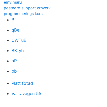
emy maru
postnord support erhverv
programmerings kurs
Bf
qBe
CWTuE
BKfyh
nP
bb
Platt fotad
Vartavagen 55