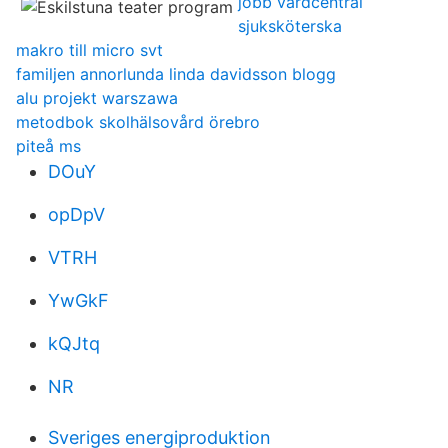
jobb vårdcentral
sjuksköterska
makro till micro svt
familjen annorlunda linda davidsson blogg
alu projekt warszawa
metodbok skolhälsovård örebro
piteå ms
DOuY
opDpV
VTRH
YwGkF
kQJtq
NR
Sveriges energiproduktion