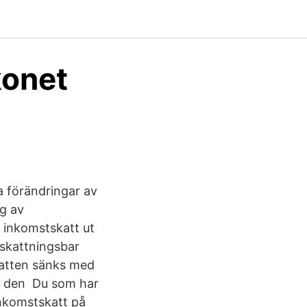
konet
a förändringar av
ng av
g inkomstskatt ut
skattningsbar
katten sänks med
av den Du som har
inkomstskatt på