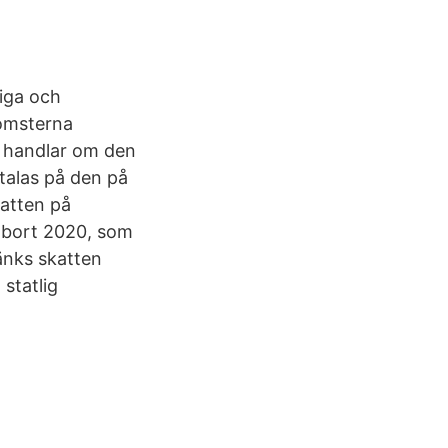
iga och
komsterna
g handlar om den
talas på den på
katten på
 bort 2020, som
änks skatten
statlig