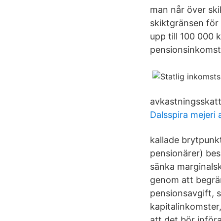
man når över skik
skiktgränsen för
upp till 100 000 
pensionsinkomste
avkastningsskatt
Dalsspira mejeri 
kallade brytpunk
pensionärer) bes
sänka marginalsk
genom att begrän
pensionsavgift, 
kapitalinkomster
att det bör inför