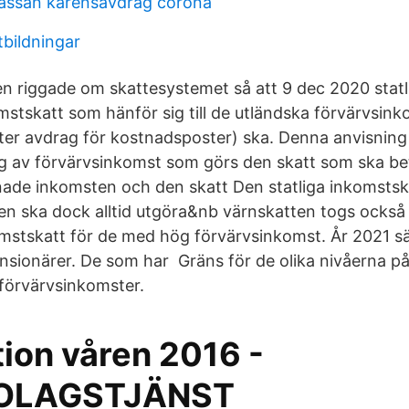
assan karensavdrag corona
tbildningar
n riggade om skattesystemet så att 9 dec 2020 statl
tskatt som hänför sig till de utländska förvärvsin
fter avdrag för kostnadsposter) ska. Denna anvisnin
 av förvärvsinkomst som görs den skatt som ska be
nade inkomsten och den skatt Den statliga inkomsts
n ska dock alltid utgöra&nb värnskatten togs också
komstskatt för de med hög förvärvsinkomst. År 2021 s
ensionärer. De som har Gräns för de olika nivåerna på 
förvärvsinkomster.
tion våren 2016 -
OLAGSTJÄNST