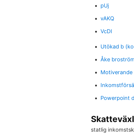
pUj
vAKQ
VcDI
Utökad b (ko
Åke broström
Motiverande s
Inkomstförsäk
Powerpoint d
Skatteväxl
statlig inkomsts