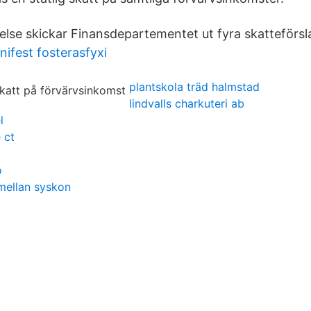
lse skickar Finansdepartementet ut fyra skatteförsl
nifest fosterasfyxi
plantskola träd halmstad
lindvalls charkuteri ab
l
 ct
o
 mellan syskon