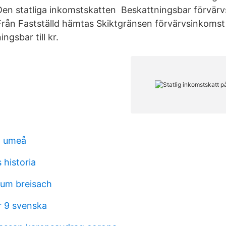
en statliga inkomstskatten Beskattningsbar förvärv
rån Fastställd hämtas Skiktgränsen förvärvsinkomst s
ngsbar till kr.
n umeå
 historia
um breisach
 9 svenska