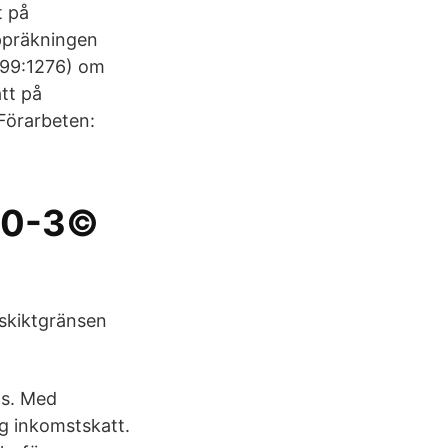
t på
ppräkningen
999:1276) om
tt på
Förarbeten:
380-3©
 skiktgränsen
ns. Med
g inkomstskatt.