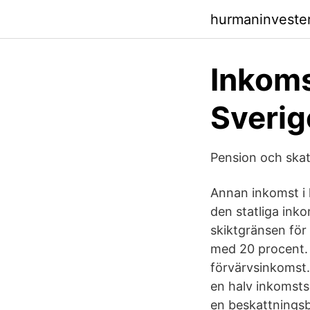
hurmaninveste
Inkoms
Sverig
Pension och ska
Annan inkomst i 
den statliga ink
skiktgränsen för
med 20 procent. 
förvärvsinkomst.
en halv inkomsts
en beskattningsb