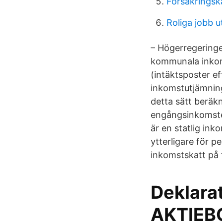
Försäkringsk
Roliga jobb u
– Högerregeringe
kommunala inkoms
(intäktsposter e
inkomstutjämning
detta sätt beräk
engångsinkomste
är en statlig in
ytterligare för p
inkomstskatt på 
Deklara
AKTIEB