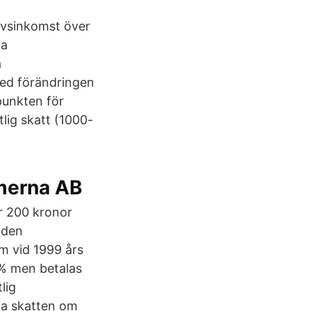
rvsinkomst över
ga
a
med förändringen
punkten för
tlig skatt (1000-
merna AB
r 200 kronor
 den
m vid 1999 års
0% men betalas
lig
la skatten om