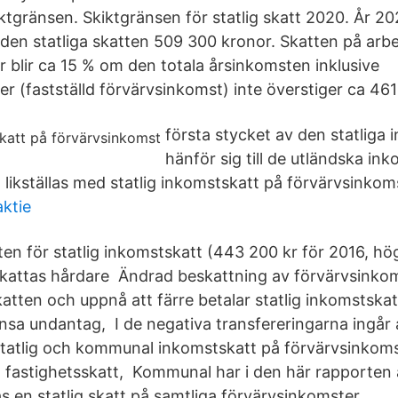
tgränsen. Skiktgränsen för statlig skatt 2020. År 202
 den statliga skatten 509 300 kronor. Skatten på arb
kr blir ca 15 % om den totala årsinkomsten inklusive
r (fastställd förvärvsinkomst) inte överstiger ca 461
första stycket av den statliga
hänför sig till de utländska in
 likställas med statlig inkomstskatt på förvärvsinkom
aktie
ten för statlig inkomstskatt (443 200 kr för 2016, hö
kattas hårdare Ändrad beskattning av förvärvsinkoms
atten och uppnå att färre betalar statlig inkomstskat
sa undantag, I de negativa transfereringarna ingår 
statlig och kommunal inkomstskatt på förvärvsinkoms
, fastighetsskatt, Kommunal har i den här rapporten
as en statlig skatt på samtliga förvärvsinkomster.