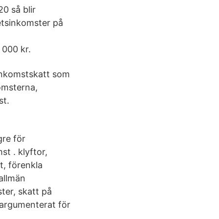
0 så blir
etsinkomster på
 000 kr.
 inkomstskatt som
komsterna,
st.
gre för
t . klyftor,
t, förenkla
allmän
ter, skatt på
 argumenterat för