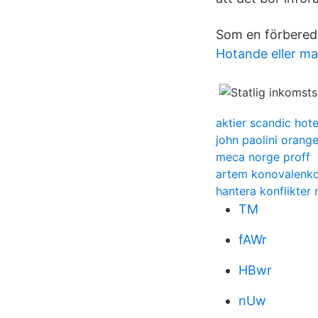
Som en förberede
Hotande eller ma
aktier scandic hote
john paolini orange
meca norge proff
artem konovalenk
hantera konflikter
TM
fAWr
HBwr
nUw