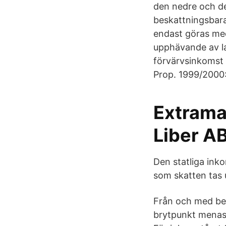
den nedre och de
beskattningsbara
endast göras med
upphävande av la
förvärvsinkomst 
Prop. 1999/2000:
Extrama
Liber A
Den statliga ink
som skatten tas 
Från och med be
brytpunkt menas 