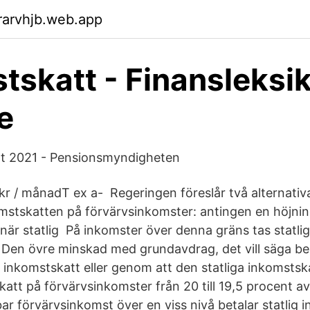
rarvhjb.web.app
tskatt - Finansleksi
e
tt 2021 - Pensionsmyndigheten
kr / månadT ex a- Regeringen föreslår två alternativ
omstskatten på förvärvsinkomster: antingen en höjni
 när statlig På inkomster över denna gräns tas statli
Den övre minskad med grundavdrag, det vill säga be
 inkomstskatt eller genom att den statliga inkomsts
katt på förvärvsinkomster från 20 till 19,5 procent 
ar förvärvsinkomst över en viss nivå betalar statlig 