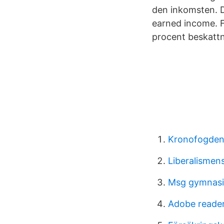
den inkomsten. D
earned income. F
procent beskattni
Kronofogde
Liberalismens
Msg gymnasi
Adobe reader