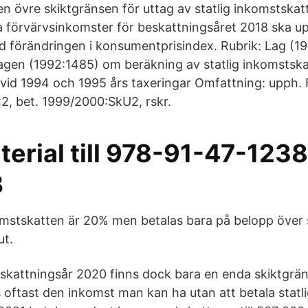
n övre skiktgränsen för uttag av statlig inkomstskat
 förvärvsinkomster för beskattningsåret 2018 ska u
 förändringen i konsumentprisindex. Rubrik: Lag (1
gen (1992:1485) om beräkning av statlig inkomstska
vid 1994 och 1995 års taxeringar Omfattning: upph. 
2, bet. 1999/2000:SkU2, rskr.
terial till 978-91-47-12
B
omstskatten är 20% men betalas bara på belopp över
ut.
skattningsår 2020 finns dock bara en enda skiktgrä
oftast den inkomst man kan ha utan att betala statli