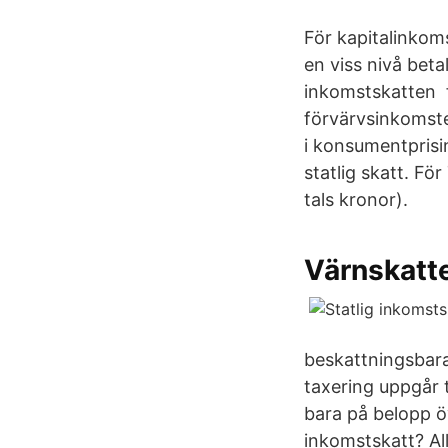
För kapitalinkom
en viss nivå beta
inkomstskatten f
förvärvsinkomste
i konsumentprisi
statlig skatt. Fö
tals kronor).
Värnskatt
beskattningsbara
taxering uppgår 
bara på belopp ö
inkomstskatt? Al