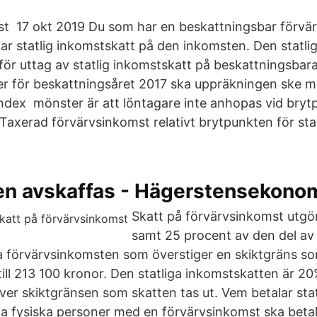
st 17 okt 2019 Du som har en beskattningsbar förvä
lar statlig inkomstskatt på den inkomsten. Den statli
ör uttag av statlig inkomstskatt på beskattningsbar
r för beskattningsåret 2017 ska uppräkningen ske 
ndex mönster är att löntagare inte anhopas vid bryt
r Taxerad förvärvsinkomst relativt brytpunkten för sta
en avskaffas - Hägerstensekono
Skatt på förvärvsinkomst utgö
samt 25 procent av den del av
 förvärvsinkomsten som överstiger en skiktgräns so
till 213 100 kronor. Den statliga inkomstskatten är 2
ver skiktgränsen som skatten tas ut. Vem betalar stat
la fysiska personer med en förvärvsinkomst ska beta